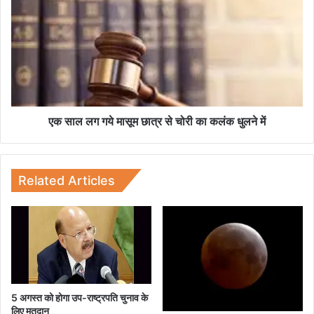
व
क
नी
सा
प
ल
र
ल
फि
ग
ल्म
ग
का
ये
टी
मा
ज
सू
एक साल लग गये मासूम छात्र से चोरी का कलंक धुलने में
र
म
लां
छा
च
त्र
से
Related Articles
चो
री
का
क
लं
क
धु
ल
5 अगस्त को होगा उप-राष्ट्रपति चुनाव के
लिए मतदान
ने