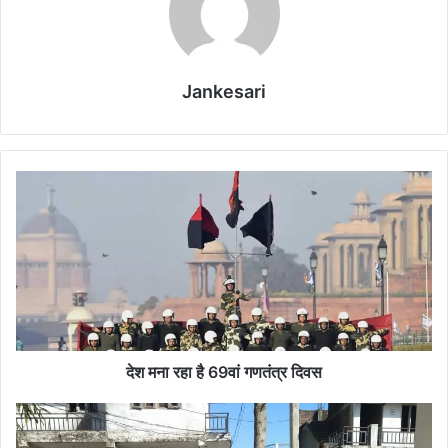
Jankesari
दे
श
म
ना
र
हा
है
6
9
वां
देश मना रहा है 69वां गणतंत्र दिवस
ग
ण
तं
प्रे