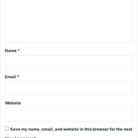
m
m
e
n
t
*
Name
*
Email
*
Website
Save my name, email, and website in this browser for the next