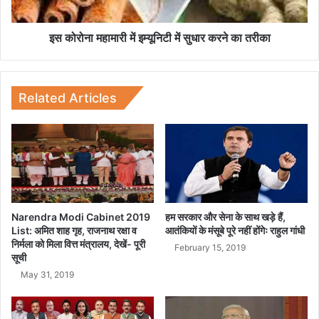
मा
री
में
इस कोरोना महामारी में इम्यूनिटी में सुधार करने का तरीका
इ
म्यू
नि
टी
Related Articles
में
सु
धा
र
क
र
ने
का
Narendra Modi Cabinet 2019
हम सरकार और सेना के साथ खड़े हैं,
List: अमित शाह गृह, राजनाथ रक्षा व
आतंकियों के मंसूबे पूरे नहीं होंगेः राहुल गांधी
त
निर्मला को मिला वित्त मंत्रालय, देखें- पूरी
री
February 15, 2019
सूची
का
May 31, 2019