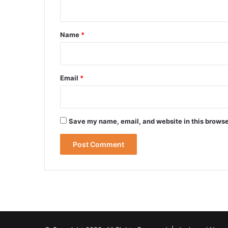
n
t
*
Name
*
Email
*
Save my name, email, and website in this browse