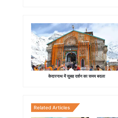
के
दा
र
ना
थ
में
सु
ब
ह
द
केदारनाथ में सुबह दर्शन का समय बदला
र्श
न
का
स
म
Related Articles
य
ब