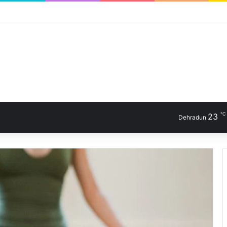
℃
23
Dehradun