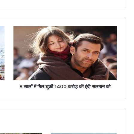
8
सा
लों
में
मि
ल
चु
की
1
4
8 सालों में मिल चुकी 1400 करोड़ की ईदी सलमान को
0
0
क
रो
ड़
की
ई