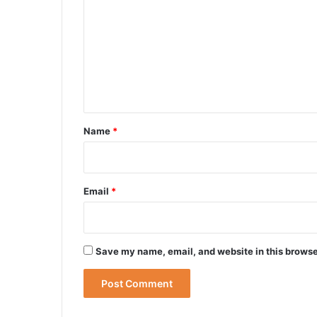
m
m
e
n
t
*
Name
*
Email
*
Save my name, email, and website in this browse