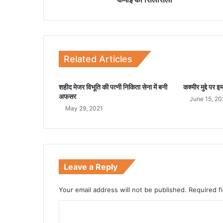
दि
न
भी
जा
री
Related Articles
र
हा
ता
शहीद मेजर विभूति की पत्नी निकिता सेना में बनी
कश्मीर मुद्दे पर 
ब
अफसर
June 15, 20
ड़
May 29, 2021
तो
ड़
क
मा
ई
का
Leave a Reply
सि
ल
Your email address will not be published.
Required f
सि
ला
C
o