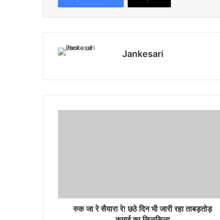
Jankesari
रु
क
जा
रे
सै
या
रा
रे
!
छ
रुक जा रे सैयारा रे! छठे दिन भी जारी रहा ताबड़तोड़
ठे
कमाई का सिलसिला