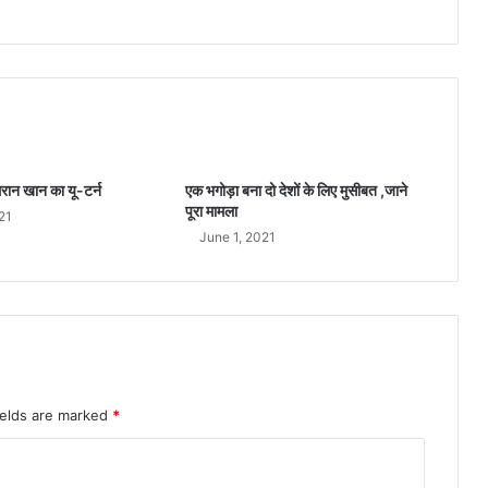
से
छे
ड़
छा
ड़
का
ल
गा
इमरान खान का यू-टर्न
एक भगोड़ा बना दो देशों के लिए मुसीबत ,जाने
आ
पूरा मामला
21
रो
June 1, 2021
प
ields are marked
*