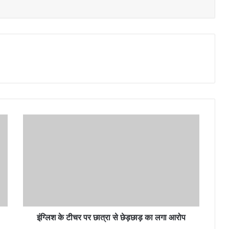
इं
ग्लि
श
के
टी
च
र
प
र
छा
इंग्लिश के टीचर पर छात्रा से छेड़छाड़ का लगा आरोप
त्रा