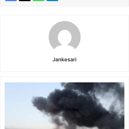
Jankesari
इ
स
रा
इ
ल
ने
फि
र