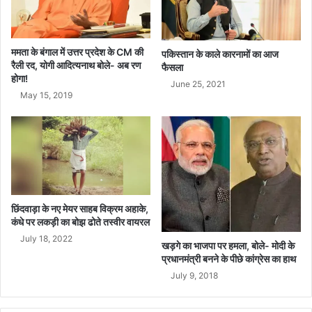
ना
कि
या
लॉ
ममता के बंगाल में उत्तर प्रदेश के CM की
पकिस्तान के काले कारनामों का आज
रैली रद, योगी आदित्यनाथ बोले- अब रण
न्च
फैसला
होगा!
June 25, 2021
May 15, 2019
छिंदवाड़ा के नए मेयर साहब विक्रम अहाके,
कंधे पर लकड़ी का बोझ ढोते तस्वीर वायरल
July 18, 2022
खड़गे का भाजपा पर हमला, बोले- मोदी के
प्रधानमंत्री बनने के पीछे कांग्रेस का हाथ
July 9, 2018