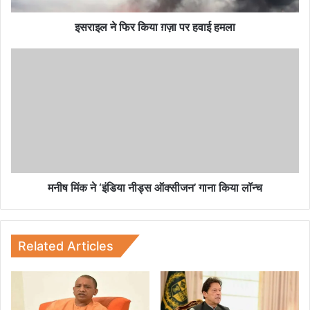
कि
या
इसराइल ने फिर किया ग़ज़ा पर हवाई हमला
ग़
ज़ा
म
प
नी
र
ष
ह
मिं
वा
क
ई
ने
ह
‘
म
इं
ला
डि
या
मनीष मिंक ने ‘इंडिया नीड्स ऑक्सीजन’ गाना किया लॉन्च
नी
ड्स
ऑ
क्सी
Related Articles
ज
न
’
गा