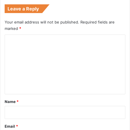
Leave a Reply
Your email address will not be published.
Required fields are
marked
*
C
o
m
m
e
n
t
*
Name
*
Email
*