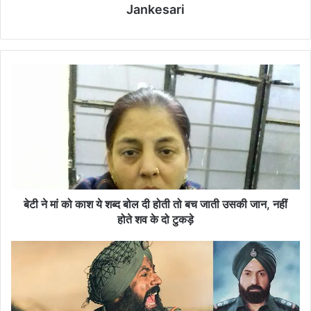
Jankesari
बे
टी
ने
मां
को
का
श
ये
श
ब्द
बेटी ने मां को काश ये शब्द बोल दी होती तो बच जाती उसकी जान, नहीं
बो
होते शव के दो टुकड़े
ल
दी
छ
हो
ह
ती
अ
तो
प्रै
ब
ल