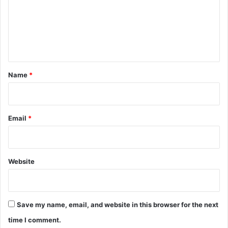
m
e
n
t
*
Name
*
Email
*
Website
Save my name, email, and website in this browser for the next
time I comment.