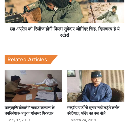
च
को
जा
रि
ती
ली
उ
ज
स
हो
छह अप्रैल को रिलीज होगी फिल्म सुबेदार जोगिंदर सिंह, दिलचस्प है ये
की
गी
स्टोरी
जा
फि
न
ल्म
,
सु
न
बे
Related Articles
हीं
दा
हो
र
ते
जो
श
गिं
व
द
के
र
दो
सिं
टु
ह
छात्रवृत्ति घोटाले में समाज कल्याण के
राष्ट्रीय पार्टी से चुनाव नहीं लड़ेंगे कर्नल
क
,
उपनिदेशक अनुराग शंखधर गिरफ्तार
कोठियाल, पढ़िए वह क्‍या बोले
ड़े
दि
May 17, 2019
March 24, 2019
ल