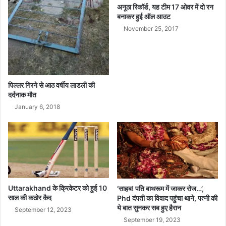
ई
का
अनूठा रिकॉर्ड, यह टीम 17 ओवर में दो रन
की
र
बनाकर हुई ऑल आउट
मां
म
November 25, 2017
ग
च
ग
ई
,
मा
पिल्लर गिरने से आठ वर्षीय लाडली की
सू
दर्दनाक मौत
म
January 6, 2018
ब
च्चे
ब
स
में
फं
स
ग
Uttarakhand के क्रिकेटर को हुई 10
‘साहब! पत‍ि बाथरूम में जाकर रोज…’,
ए
साल की कठोर कैद
Phd दंपती का व‍िवाद पहुंचा थाने, पत्नी की
।
ये बात सुनकर सब हुए हैरान
September 12, 2023
September 19, 2023