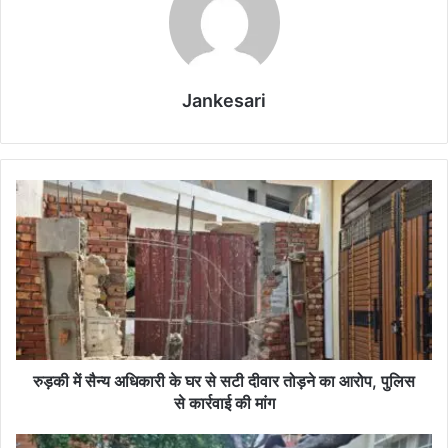
Jankesari
रु
ड़
की
में
सै
न्य
अ
धि
का
री
रुड़की में सैन्य अधिकारी के घर से सटी दीवार तोड़ने का आरोप, पुलिस
के
से कार्रवाई की मांग
घ
र
स्कू