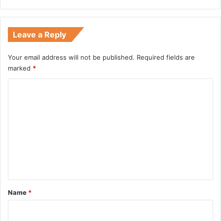
Leave a Reply
Your email address will not be published.
Required fields are
marked
*
C
o
m
m
e
n
t
*
Name
*