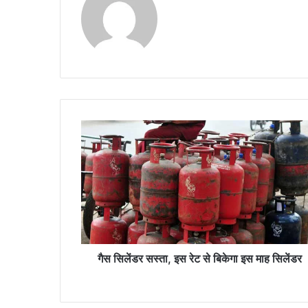
गै
स
सि
लें
ड
र
स
स्ता
,
इ
गैस सिलेंडर सस्ता, इस रेट से बिकेगा इस माह सिलेंडर
स
रे
ट