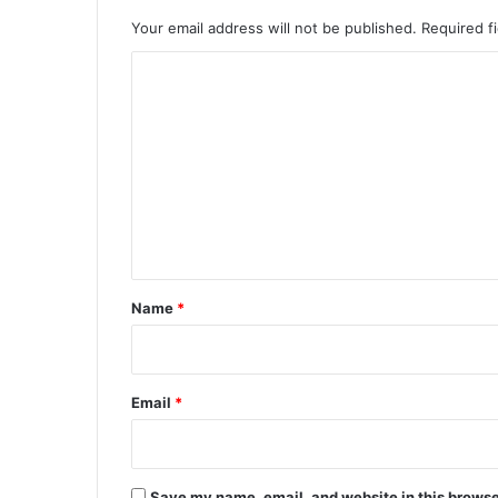
Your email address will not be published.
Required f
C
o
m
m
e
n
t
*
Name
*
Email
*
Save my name, email, and website in this browse