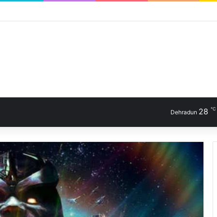
℃
28
Dehradun