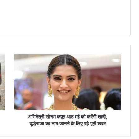
अ
भि
ने
त्री
सो
न
म
क
पू
र
अभिनेत्री सोनम कपूर आठ मई को करेंगी शादी,
आ
दूल्हेराजा का नाम जानने के लिए पढ़े पूरी खबर
ठ
म