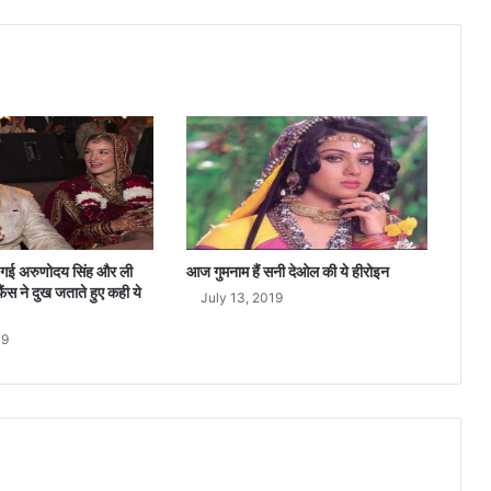
ई
को
क
रें
गी
शा
दी
,
दू
ल्हे
रा
जा
ूट गई अरुणोदय सिंह और ली
आज गुमनाम हैं सनी देओल की ये हीरोइन
का
फैंस ने दुख जताते हुए कही ये
July 13, 2019
ना
म
19
जा
न
ने
के
लि
ए