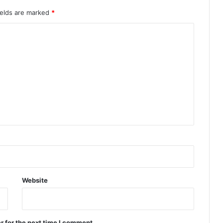
प
ढ़े
ields are marked
*
पू
री
ख
ब
र
Website
r for the next time I comment.