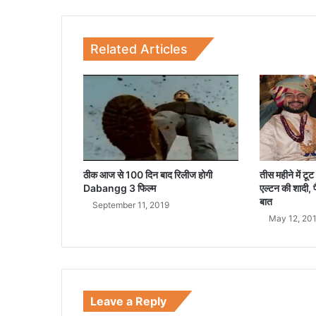
से
बि
के
Related Articles
गा
इ
स
मा
ह
सि
लें
ड
र
ठीक आज से 100 दिन बाद रिलीज होगी
तीस महीने में ट
Dabangg 3 फिल्म
एल्‍टन की शादी, 
बात
September 11, 2019
May 12, 20
Leave a Reply