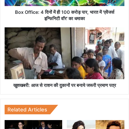
e
:
Box Office: 4 दिनों में ही 100 करोड़ पार, भारत में 'एवेंजर्स
4
इन्फिनिटी वॉर' का धमाका
दि
नों
खु
में
श
ही
ख
1
ब
0
री
0
:
क
आ
रो
ज
ड़
से
पा
रा
खुशखबरी: आज से राशन की दुकानों पर बनाये जरूरी प्रमाण पत्र
र
श
,
न
भा
की
र
दु
Related Articles
त
का
में
नों
'
प