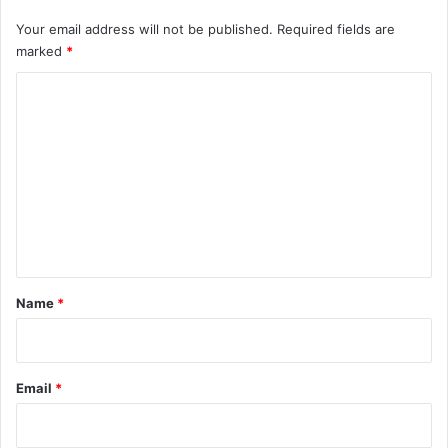
Your email address will not be published.
Required fields are
marked
*
C
o
m
m
e
n
t
*
Name
*
Email
*