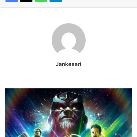
Jankesari
B
o
x
O
f
f
i
c