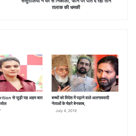
नि
ससुरालियों ने घर से निकाला, फोन पर पति दे रहा तीन
का
तलाक की धमकी
ला
,
फो
न
प
र
प
ति
दे
र
हा
ती
न
त
utrition से जुड़ी यह अहम बात
बच्चों को विदेश में पढ़ाने वाले अलगाववादी
ला
ाजोल
नेताओं के चेहरे बेनकाब,
क
7
July 4, 2019
की
ध
म
की