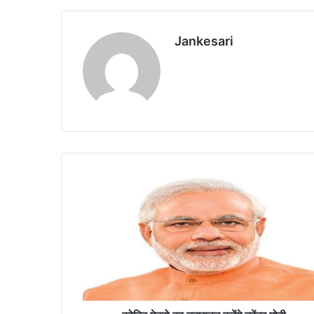
Jankesari
को
च्चि
मे
ट्रो
का
उ
द्घा
ट
न