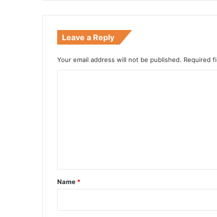
Leave a Reply
Your email address will not be published.
Required f
C
o
m
m
e
n
t
*
Name
*