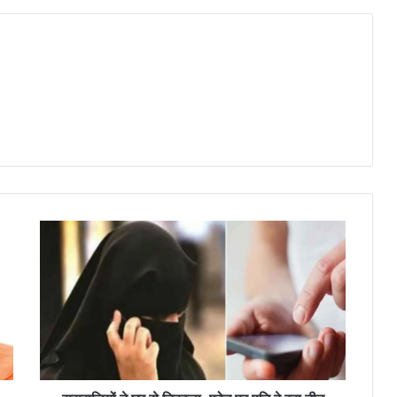
स
सु
रा
लि
यों
ने
घ
र
से