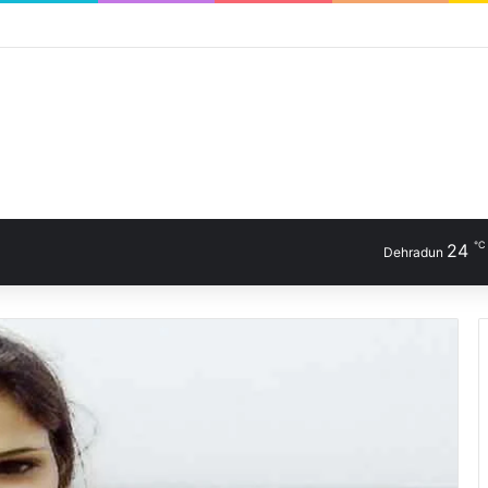
℃
24
Dehradun