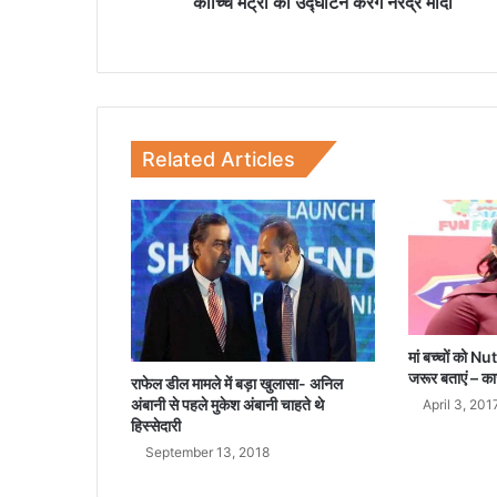
क
कोच्चि मेट्रो का उद्घाटन करेंगे नरेंद्र मोदी
रें
गे
न
रें
द्र
मो
Related Articles
दी
मां बच्चों को N
जरूर बताएं – क
राफेल डील मामले में बड़ा खुलासा- अन‍िल
अंबानी से पहले मुकेश अंबानी चाहते थे
April 3, 201
हिस्सेदारी
September 13, 2018