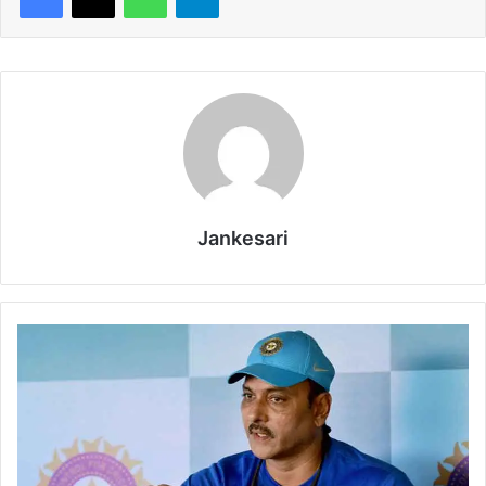
Jankesari
दि
ल्ली
के
यु
वा
ओं
को