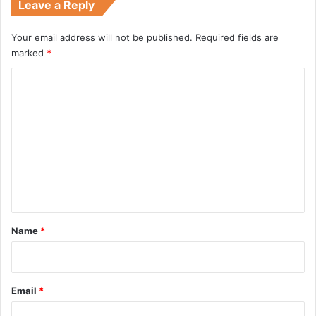
Leave a Reply
Your email address will not be published.
Required fields are
marked
*
C
o
m
m
e
n
t
*
Name
*
Email
*