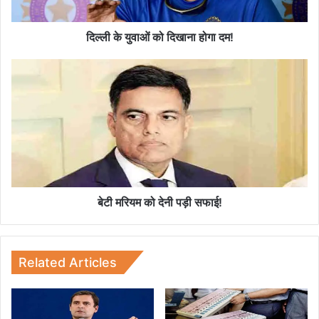
दि
खा
ना
दिल्ली के युवाओं को दिखाना होगा दम!
हो
गा
बे
द
टी
म
म
!
रि
य
म
को
दे
नी
प
बेटी मरियम को देनी पड़ी सफाई!
ड़ी
स
फा
ई
Related Articles
!