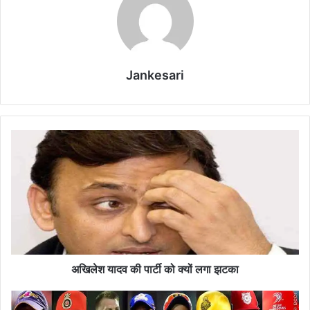
Jankesari
अ
खि
ले
श
या
द
व
की
पा
र्टी
अखिलेश यादव की पार्टी को क्यों लगा झटका
को
क्यों
I