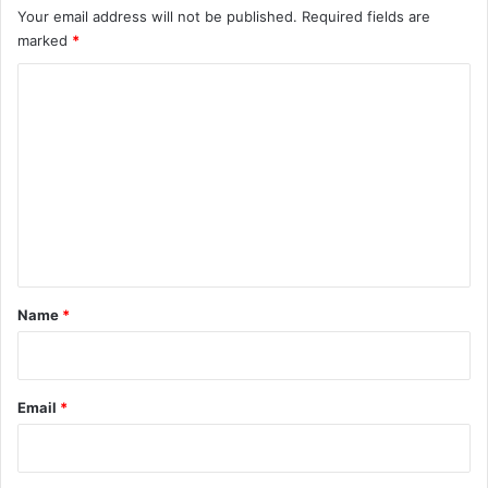
Your email address will not be published.
Required fields are
marked
*
C
o
m
m
e
n
t
*
Name
*
Email
*