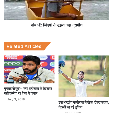
क्षा
द
बं
गी
ध
से
न
जू
प
झ
पांच घंटे जिंदगी से जूझता रहा ग्रामीण
र
ता
को
र
ई
हा
अ
ग्रा
Related Articles
स
मी
र
ण
बुमराह से पूछा- ‘क्या श्रीलंका के खिलाफ
नहीं खेलेंगे’, तो दिया ये जवाब
July 3, 2019
इस भारतीय बल्लेबाज़ ने ठोका दोहरा शतक,
देखती रह गई दुनिया