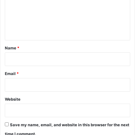
m
m
e
n
t
*
Name
*
Email
*
Website
Save my name, email, and website in this browser for the next
time I comment.