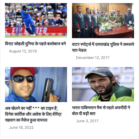
ह
मा
न
!
विराट कोहली दुनिया के पहले बल्लेबाज बने
वाटर स्पोर्ट्स में उत्तराखंड पुलिस नेे कब्जाये
चार मेडल
August 12, 2019
December 12, 2017
भारत पाकिस्तान मैच से पहले अफरीदी ने
अब खेलने का नहीं *** का टाइम है’,
बोल दी बड़ी बात
दिनेश कार्तिक और आवेश के लिए वीरेंद्र
सहवाग का मैसेज हुआ वायरल
June 3, 2017
June 18, 2022