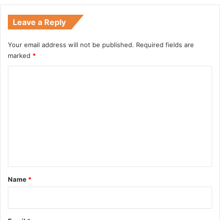
Leave a Reply
Your email address will not be published.
Required fields are
marked
*
C
o
m
m
e
n
t
*
Name
*