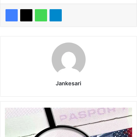
WhatsApp
Telegram
Jankesari
अ
मे
रि
का
को