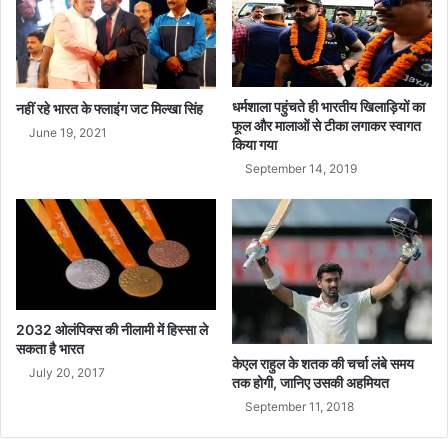
दी
मो
से
दी
क
रें
गी
मु
धर्मशाला पहुंचते ही भारतीय खिलाड़ियों का
नहीं रहे भारत के फ्लाइंग जट मिल्खा सिंह
फूल और मालाओं से टीका लगाकर स्वागत
ला
June 19, 2021
किया गया
का
त
September 14, 2019
2032 ओलंपिक्स की नीलामी में हिस्सा ले
सकता है भारत
केएल राहुल के शतक की चर्चा लंबे समय
July 20, 2017
तक होगी, जानिए उसकी अहमियत
September 11, 2018