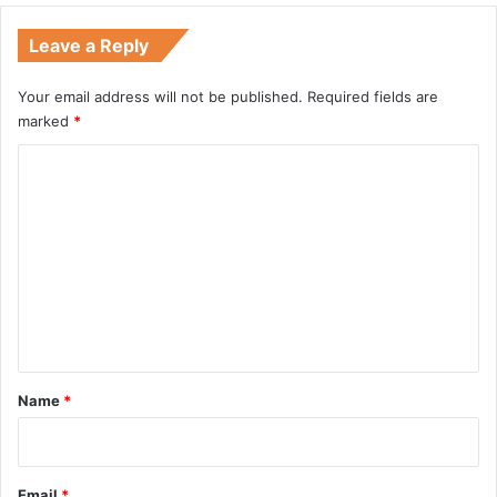
Leave a Reply
Your email address will not be published.
Required fields are
marked
*
C
o
m
m
e
n
t
*
Name
*
Email
*