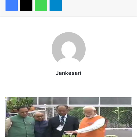
Jankesari
न
र्म
दा
डै
म
के