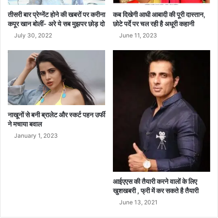
च्चे
को
तीसरी बार प्रेग्नेंट होने की खबरों पर करीना
कब दिखेगी आधी आबादी की पूरी दास्तान,
दि
कपूर खान बोलीं- अरे ये सब मुझपर छोड़ दो
छोटे पर्दे पर चल रही है अधूरी कहानी
या
July 30, 2022
June 11, 2023
ज
न्म
नाखूनों से बनी ब्रालेट और स्कर्ट पहन उर्फी
ने मचाया बवाल
January 1, 2023
आईएएस की तैयारी करने वालों के लिए
खुशखबरी , फ्री में कर सकते है तैयारी
June 13, 2021