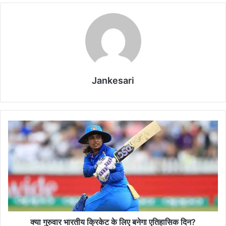
Jankesari
क्या
गु
रु
वा
र
भा
र
ती
य
क्रि
क्या गुरुवार भारतीय क्रिकेट के लिए बनेगा एतिहासिक दिन?