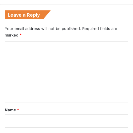
Leave a Reply
Your email address will not be published.
Required fields are
marked
*
C
o
m
m
e
n
t
*
Name
*