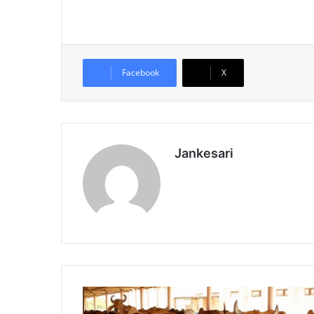
Facebook
X
Jankesari
दो
दि