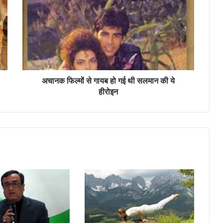
न
क
फि
ल्मों
से
गा
य
ब
अचानक फिल्मों से गायब हो गई थी सलमान की ये
हो
हीरोइन
ग
ई
थी
स
ल
मा
न
की
ये
ही
रो
इ