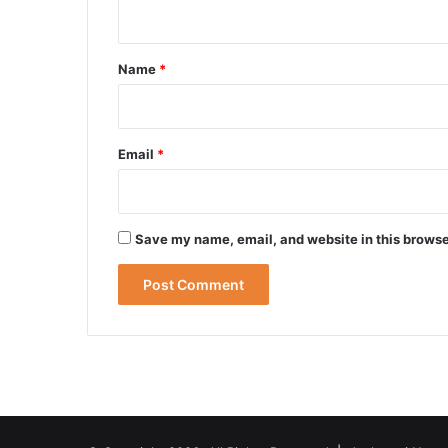
n
t
*
Name
*
Email
*
Save my name, email, and website in this browse