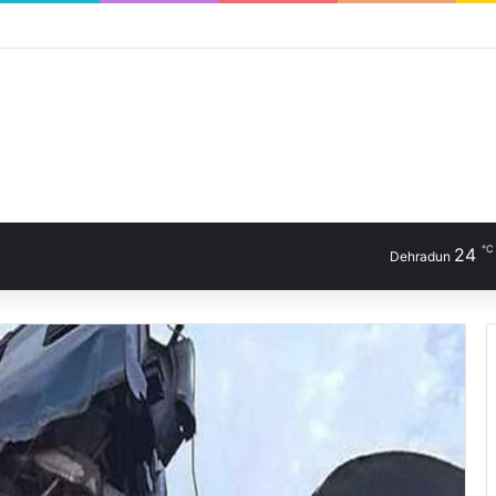
℃
24
Dehradun