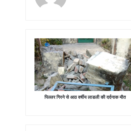
पि
ल्ल
र
गि
र
ने
से
आ
ठ
व
पिल्लर गिरने से आठ वर्षीय लाडली की दर्दनाक मौत
र्षी
य
ला
ड
ली