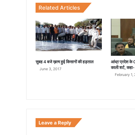
की
Related Articles
द
र्द
ना
क
मौ
त
सुबह 4 बजे ख़त्म हुई किसानों की हड़ताल
आंध्र प्रदेश के
काली शर्ट, कहा- 
June 3, 2017
February 1,
Leave a Reply