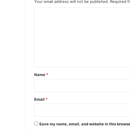
Your email address will not be published.
Required f
C
o
m
m
e
n
t
*
Name
*
Email
*
Save my name, email, and website in this browse