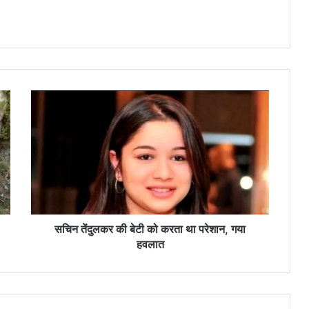
स
चि
न
तें
दु
ल
क
र
की
बे
सचिन तेंदुलकर की बेटी को करता था परेशान, गया
टी
हवलात
को
क
र
ता