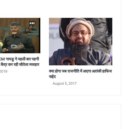
था
प
रे
शा
न
,
ग
या
ह
व
 CM नायडू ने पहली बार पहनी
ला
केंद्र कर रही सौतेला व्यवहार
त
क्या होगा जब राजनीति में आएगा आतंकी हाफिज
 2019
सईद
August 5, 2017