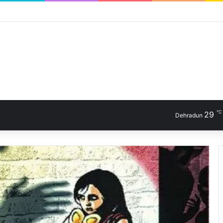
℃
29
Dehradun