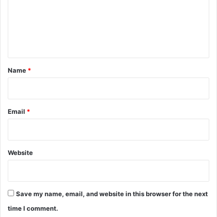
m
e
n
t
*
Name
*
Email
*
Website
Save my name, email, and website in this browser for the next
time I comment.