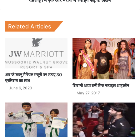
म
री
ज
में
Related Articles
स्वा
इ
न
फ्लू
के
ल
क्ष
अब जे डब्लू मैरियट मसूरी पर उठाए 30
ण
प्रतिशत का लाभ
शिवानी थापा बनी मिस स्टाइल आइकॉन
June 6, 2020
May 27, 2017