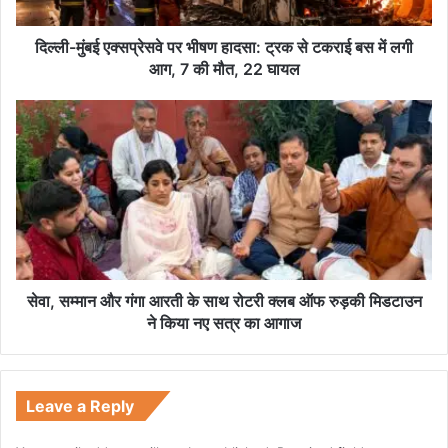
क्स
प्रे
स
दिल्ली-मुंबई एक्सप्रेसवे पर भीषण हादसा: ट्रक से टकराई बस में लगी
वे
आग, 7 की मौत, 22 घायल
प
र
से
भी
वा
ष
,
ण
स
हा
म्मा
द
न
सा
औ
:
र
ट्र
गं
क
गा
सेवा, सम्मान और गंगा आरती के साथ रोटरी क्लब ऑफ रुड़की मिडटाउन
से
आ
ने किया नए सत्र का आगाज
ट
र
क
ती
रा
के
ई
सा
Leave a Reply
ब
थ
स
रो