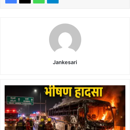
Jankesari
दि
ल्ली
-
मुं
ब
ई
ए