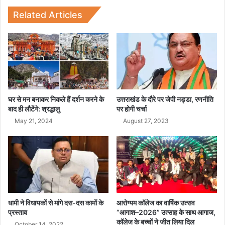
घ
ब
र
नी
Related Articles
वा
आ
प
तं
सी
कि
यों
के
A
K
-
घर से मन बनाकर निकले हैं दर्शन करने के
उत्तराखंड के दौरे पर जेपी नड्डा, रणनीति
4
बाद ही लौटेंगे: श्रद्धालु
पर होगी चर्चा
7
May 21, 2024
August 27, 2023
से
नि
क
ली
'
स्टी
ल
धामी ने विधायकों से मांगे दस-दस कामों के
आरोग्यम कॉलेज का वार्षिक उत्सव
बु
प्रस्ताव
“आगाश–2026” उत्साह के साथ आगाज,
ले
कॉलेज के बच्चों ने जीत लिया दिल
ट
October 14, 2022