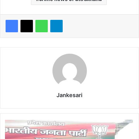
WhatsApp
Telegram
Jankesari
लो
क
स