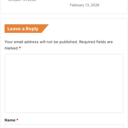
February 13, 2026
'
Leave a Reply
Your email address will not be published.
Required fields are
marked
*
C
o
m
m
e
n
t
*
Name
*