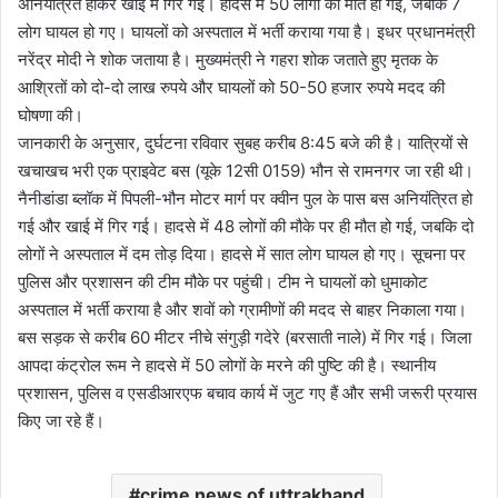
अनियंत्रित होकर खाई में गिर गई। हादसे में 50 लोगों की मौत हो गई, जबकि 7
लोग घायल हो गए। घायलों को अस्‍पताल में भर्ती कराया गया है। इधर प्रधानमंत्री
नरेंद्र मोदी ने शोक जताया है। मुख्यमंत्री ने गहरा शोक जताते हुए मृतक के
आश्रितों को दो-दो लाख रुपये और घायलों को 50-50 हजार रुपये मदद की
घोषणा की।
जानकारी के अनुसार, दुर्घटना रविवार सुबह करीब 8:45 बजे की है। यात्रियों से
खचाखच भरी एक प्राइवेट बस (यूके 12सी 0159) भौन से रामनगर जा रही थी।
नैनीडांडा ब्लॉक में पिपली-भौन मोटर मार्ग पर क्‍वीन पुल के पास बस अनियंत्रित हो
गई और खाई में गिर गई। हादसे में 48 लोगों की मौके पर ही मौत हो गई, जबकि दो
लोगों ने अस्‍पताल में दम तोड़ दिया। हादसे में सात लोग घायल हो गए। सूचना पर
पुलिस और प्रशासन की टीम मौके पर पहुंची। टीम ने घायलों को धुमाकोट
अस्‍पताल में भर्ती कराया है और शवों को ग्रामीणों की मदद से बाहर निकाला गया।
बस सड़क से करीब 60 मीटर नीचे संगुड़ी गदेरे (बरसाती नाले) में गिर गई। जिला
आपदा कंट्रोल रूम ने हादसे में 50 लोगों के मरने की पुष्टि की है। स्थानीय
प्रशासन, पुलिस व एसडीआरएफ बचाव कार्य में जुट गए हैं और सभी जरूरी प्रयास
किए जा रहे हैं।
crime news of uttrakhand