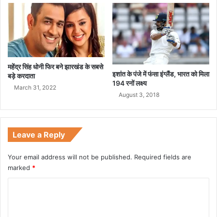
भी
दे
खि
ए
प
ह
महेंद्र सिंह धोनी फिर बने झारखंड के सबसे
ली
इशांत के पंजे में फंसा इंग्लैंड, भारत को मिला
बड़े करदाता
झ
194 रनों लक्ष्य
ल
March 31, 2022
August 3, 2018
क
Leave a Reply
Your email address will not be published.
Required fields are
marked
*
C
o
m