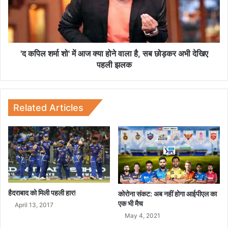
न
श
हीं
र्मा
ब
शो
ना
'
ता
में
'द कपिल शर्मा शो' में आज क्या होने वाला है, सब छोड़कर अभी देखिए
है
आ
पहली झलक
:
ज
मु
क्या
ला
हो
य
ने
Related Articles
म
वा
सिं
ला
ह
है
या
,
द
स
व
ब
छो
ड़
हैदराबाद को मिली पहली हार!
कोरोना संकट: अब नहीं होगा आईपीएल का
क
एक भी मैच
April 13, 2017
र
May 4, 2021
अ