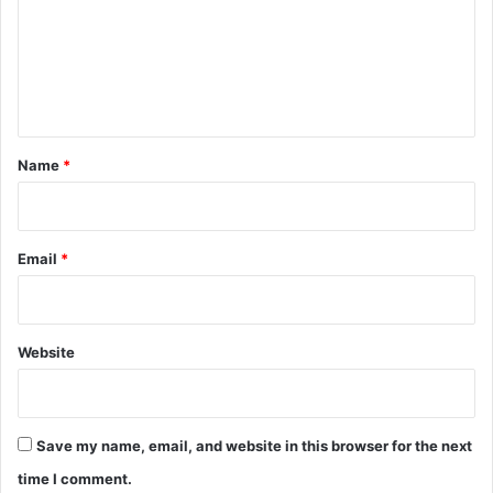
m
e
n
t
*
Name
*
Email
*
Website
Save my name, email, and website in this browser for the next
time I comment.