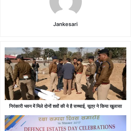
Jankesari
नि
रं
का
री
भ
व
न
में
मि
ले
निरंकारी भवन में मिले दोनों शवों की ये है सच्चाई, सूत्र ने किया खुलासा
दो
नों
क्ले
श
में
वों
ट