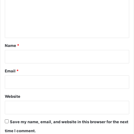
m
e
n
t
*
Name
*
Email
*
Website
Save my name, email, and website in this browser for the next
time I comment.