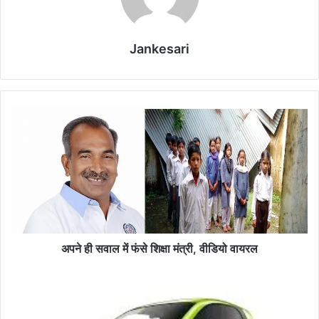
Jankesari
अ
प
ने
ही
स
वा
ल
में
फं
से
अपने ही सवाल में फंसे शिक्षा मंत्री, वीडियो वायरल
शि
क्षा
भा
मं
र
त्री
त