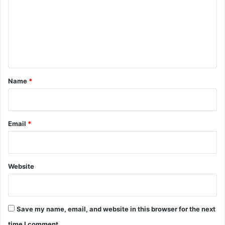
m
m
e
n
t
*
Name
*
Email
*
Website
Save my name, email, and website in this browser for the next
time I comment.