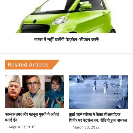
,
में
वी
न
डि
हीं
यो
च
वा
लें
य
गी
र
पे
भारत में नहीं चलेंगी पेट्रोल-डीजल कारें!
ल
ट्रो
ल
-
डी
Related Articles
ज
ल
का
रें
!
फारूक उमर और महबूबा मुफ्ती ने अकेले
बुर्का पहने महिला ने फेंका सीआरपीएफ
मनाई ईद
शिविर पर पेट्रोल बम, वीडियो हुआ वायरल
August 13, 2019
March 30, 2022