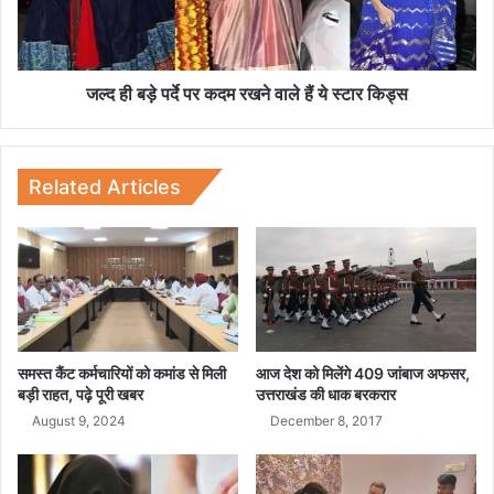
र्दे
प
र
क
जल्द ही बड़े पर्दे पर कदम रखने वाले हैं ये स्टार किड्स
द
म
र
ख
Related Articles
ने
वा
ले
हैं
ये
स्टा
र
कि
समस्त कैंट कर्मचारियों को कमांड से मिली
आज देश को मिलेंगे 409 जांबाज अफसर,
ड्स
बड़ी राहत, पढ़े पूरी खबर
उत्तराखंड की धाक बरकरार
August 9, 2024
December 8, 2017