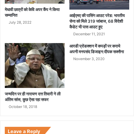
ए
क्स
मेधावी छात्रों को केवि अपर कैंप ने किया
पा
सम्मानित
आईएमए की पासिंग आउट परेड: भारतीय
य
सेना को मिले 319 जांबाज, 68 विदेशी
July 28, 2022
कैडेट भी पास आउट हुए
र
इं
December 11, 2021
जे
आरडी प्रोडक्शन में कपड़ों पर कराये
क्श
अपनी मनपसंद डिजाइन:दीपक सक्सैना
न
November 3, 2020
जन्मदिन पर ही नारायण दत्त तिवारी ने ली
अंतिम सांस, कुछ ऐसा रहा सफर
October 18, 2018
Leave a Reply