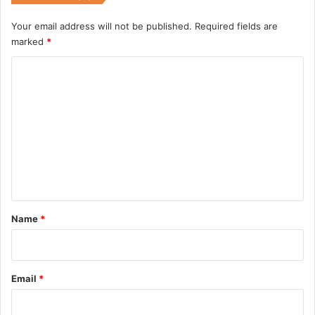
Your email address will not be published.
Required fields are
marked
*
C
o
m
m
e
n
t
*
Name
*
Email
*