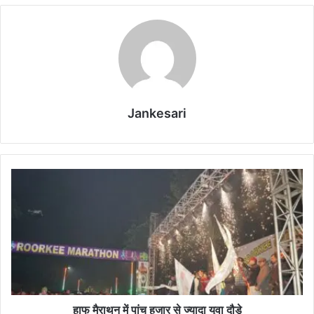
Jankesari
हा
फ
मै
रा
थ
न
में
पां
च
ह
हाफ मैराथन में पांच हजार से ज्यादा युवा दौड़े