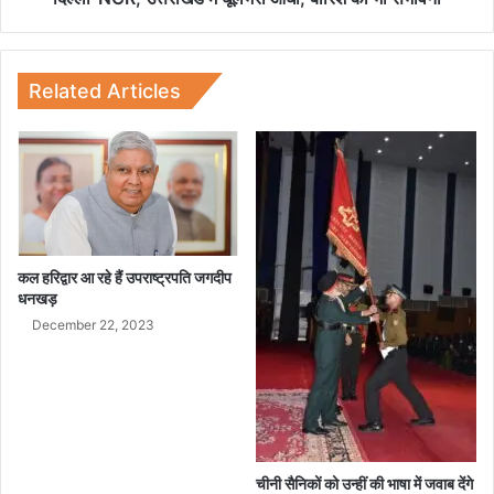
C
खं
M
ड
ह
में
री
धू
Related Articles
श
ल
रा
भ
व
री
त
आं
धी
,
बा
रि
कल हरिद्वार आ रहे हैं उपराष्ट्रपति जगदीप
श
धनखड़
की
December 22, 2023
भी
सं
भा
व
ना
चीनी सैनिकों को उन्हीं की भाषा में जवाब देंगे