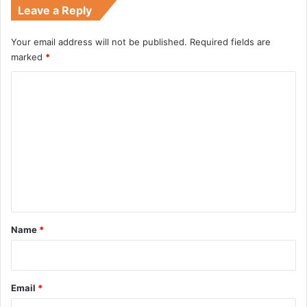
Leave a Reply
Your email address will not be published.
Required fields are
marked
*
C
o
m
m
e
n
t
*
Name
*
Email
*