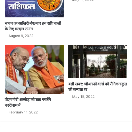
न
ने
कि
या
सावन का आखिरी मंगलवार इन राशि वालों
न
के लिए वरदान समान
ए
August 9, 2022
स
त्र
का
आ
गा
ज
बड़ी खबर: जीआरडी वर्ल्ड की सैनिक स्कूल
की मान्यता रद्द
May 15, 2022
पीएम मोदी अल्मोड़ा तो शाह गरजेंगे
बदरीनाथ में
February 11, 2022