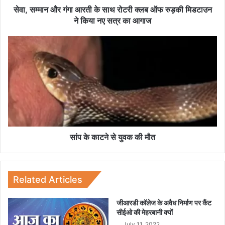
गा
सेवा, सम्मान और गंगा आरती के साथ रोटरी क्लब ऑफ रुड़की मिडटाउन
आ
ने किया नए सत्र का आगाज
र
ती
सां
के
प
सा
के
थ
का
रो
ट
ट
ने
री
से
क्ल
यु
ब
व
ऑ
क
सांप के काटने से युवक की मौत
फ
की
रु
मौ
ड़
त
की
Related Articles
मि
ड
जीआरडी कॉलेज के अवैध निर्माण पर कैंट
टा
सीईओ की मेहरबानी क्यों
उ
July 11, 2022