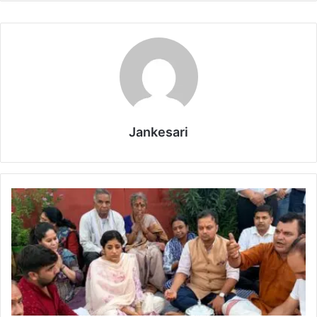
Jankesari
से
वा
,
स
म्मा
न
औ
र
गं