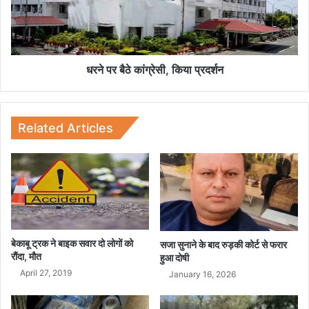
क्षि
बै
ण
ठे
अ
कां
फ्री
ग्रे
का
सी
धरने पर बैठे कांग्रेसी, किया प्रदर्शन
से
,
हो
कि
गा
या
मु
प्र
Related Articles
का
द
ब
र्श
ला
न
बेकाबू ट्रक ने बाइक सवार दो लोगों को
सजा सुनाने के बाद रुड़की कोर्ट से फरार
रौंदा, मौत
हुआ दोषी
April 27, 2019
January 16, 2026