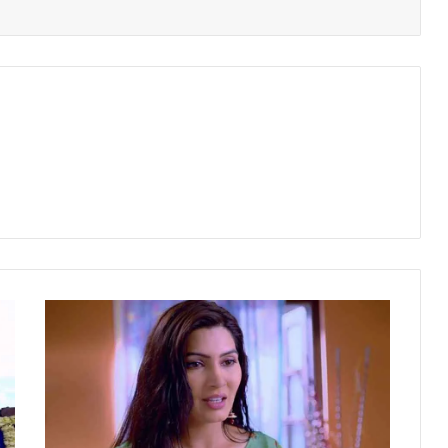
टी
वी
ए
क्ट्रे
स
सं
गी