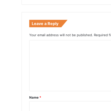
Leave a Reply
Your email address will not be published.
Required f
C
o
m
m
e
n
t
*
Name
*