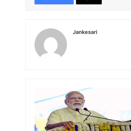
Jankesari
ज
न
व
री
से
दि
सं