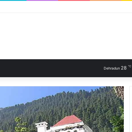
℃
28
Dehradun