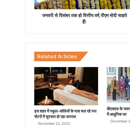
ब
र
त
जनवरी से दिसंबर तक हो वित्तीय वर्ष,पीएम मोदी चाहते
क
हैं!
हो
वि
त्ती
य
व
Related Articles
र्ष
,
पी
ए
म
मो
दी
चा
ह
बीएसएफ के जवानों 
इस शहर में स्कूल-कॉलेजों के पास चल रहे स्पा
ते
में आधुनिक घर
सेंटरों में चुपचाप हो रहा अपराध
हैं
December 2
November 22, 2022
!