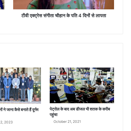
ता
चौ
हा
टीवी एक्ट्रेस संगीता चौहान के पति 4 दिनों से लापता
न
के
प
ति
4
दि
नों
से
ला
प
ता
पेट्रोल के बाद अब डीजल भी शतक के करीब
ने जाना कैसे बनाते हैं दूर्गम
पहुंचा
October 21, 2021
2, 2023