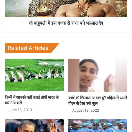
ध
इ
न
स
व
ज
तो बाहुबली में इस वजह से राणा बने भल्लालदेव
ह
से
रा
णा
Related Articles
ब
ने
भ
ल्ला
ल
दे
व
किसी ने आपको नहीं बताई होगी भारत के
बच्चे को खिलाऊं या मार दूं? महिला ने अपने
बारे में ये बातें
पीएम से ऐसा क्यों पूछा
June 13, 2019
August 13, 2022