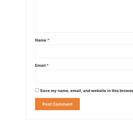
m
e
n
t
*
Name
*
Email
*
Save my name, email, and website in this browse