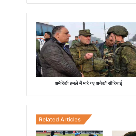
अ
मे
रि
की
ह
म
ले
में
मा
रे
अमेरिकी हमले में मारे गए अनेकों सीरियाई
ग
ए
अ
ने
कों
Related Articles
सी
रि
या