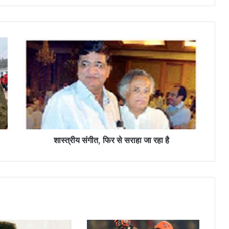
शा
स्त्री
य
सं
गी
त
,
फि
र
से
शास्त्रीय संगीत, फिर से सराहा जा रहा है
स
रा
हा
जा
र
हा
है