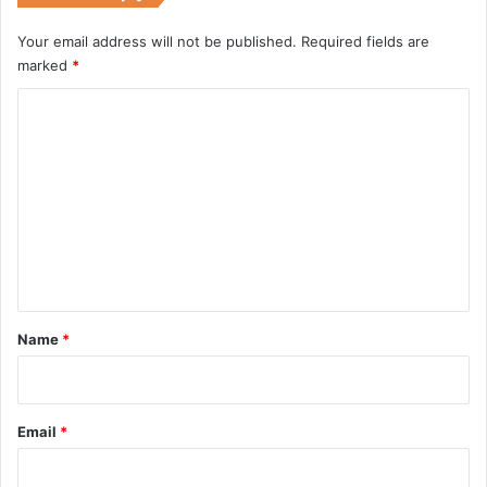
Your email address will not be published.
Required fields are
marked
*
C
o
m
m
e
n
t
*
Name
*
Email
*