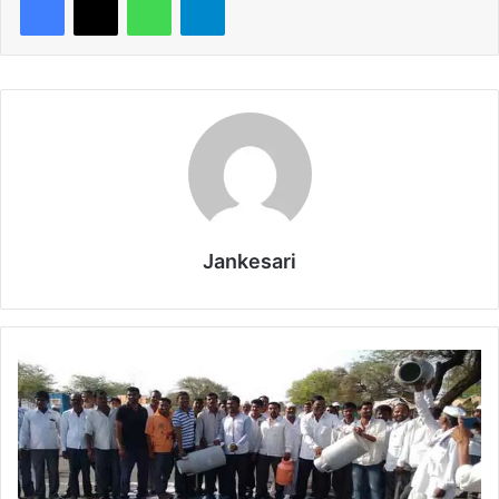
Jankesari
सु
ब
ह
4
ब
जे