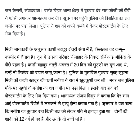
जन केसरी, संवाददाता। वसंत विहार थाना क्षेत्र में बुधवार देर रात फौजी की बीबी
ने फांसी लगाकर आत्महत्या कर दी। सूचना पर पहुंची पुलिस को विवाहिता का शव
जमीन पर पड़ा मिला। पुलिस ने शव को अपने कब्जे में देकर पोस्टमार्टम के लिए
भेज दिया है।
मिली जानकारी के अनुसार काशी
बहादुर
क्षेत्री
सेना
में
हैं
फिलहाल
वह
जम्मू
,
–
कश्मीर
में
तैनात
हैं।
दून
में
उनका
परिवार
सीमाद्वार
के
निकट
सीबीआइ
ऑफिस
के
पीछे
रहता
है।
काशी
बहादुर
क्षेत्री
अगस्त
में
दिन
की
छुट्टी
पर
दून
आए
थे
20
,
उन्हें
नौ
सितंबर
को
वापस
जम्मू
जाना
है।
पुलिस
के
मुताबिक
गुरुवार
सुबह
सूचना
मिली
की
काशी
बहादुर
की
पत्नी
मनीषा
ने
रात
में
खुदकुशी
कर
ली।
मगर
जब
पुलिस
मौके
पर
पहुंची
तो
मनीषा
का
शव
जमीन
पर
पड़ा
मिला।
इसके
बाद
शव
को
पोस्टमार्टम
के
लिए
भेज
दिया
गया।
थानाध्यक्ष
संजय
मिश्र
ने
बताया
कि
देर
शाम
आई
पोस्टमार्टम
रिपोर्ट
में
लटकने
से
मृत्यु
होना
बताया
गया
है।
पूछताछ
में
पता
चला
कि
मनीषा
का
बुधवार
रात
किसी
बात
को
लेकर
पति
से
झगड़ा
हुआ
था।
दोनों
की
शादी
को
वर्ष
हो
गए
हैं
और
उनके
दो
बच्चे
भी
हैं।
12