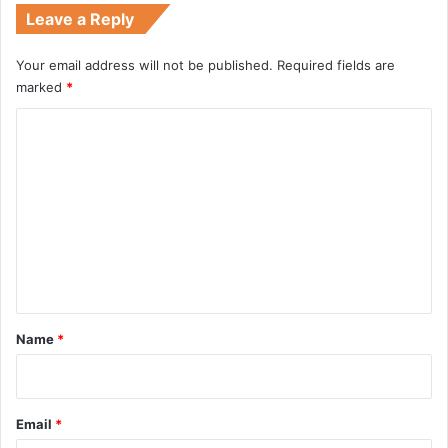
Leave a Reply
Your email address will not be published.
Required fields are
marked
*
C
o
m
m
e
n
t
*
Name
*
Email
*