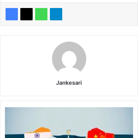
WhatsApp
Telegram
Jankesari
भा
र
त
औ
र