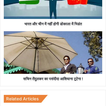
ची
न
में
न
हीं
भारत और चीन में नहीं होगी डोकाला में भिडंत
हो
गी
स
डो
चि
का
न
ला
तें
में
दु
भि
ल
डं
क
त
र
का
प
सचिन तेंदुलकर का पसंदीदा आशियाना टूटेगा !
सं
दी
दा
आ
Related Articles
शि