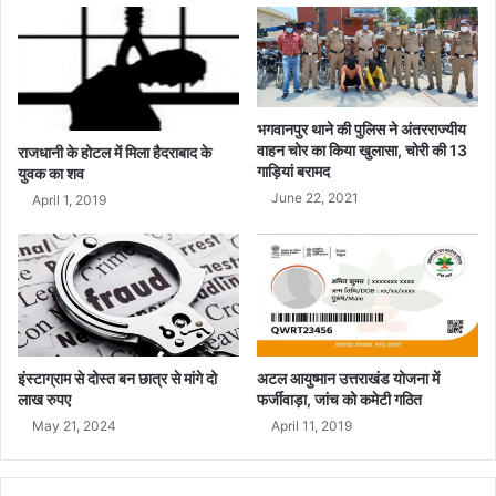
या
ना
टू
टे
गा
!
भगवानपुर थाने की पुलिस ने अंतरराज्यीय
वाहन चोर का किया खुलासा, चोरी की 13
राजधानी के होटल में मिला हैदराबाद के
गाड़ियां बरामद
युवक का शव
June 22, 2021
April 1, 2019
इंस्टाग्राम से दोस्त बन छात्र से मांगे दो
अटल आयुष्मान उत्तराखंड योजना में
लाख रुपए
फर्जीवाड़ा, जांच को कमेटी गठित
May 21, 2024
April 11, 2019