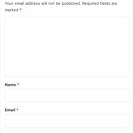
Your email address will not be published.
Required fields are
marked
*
C
o
m
m
e
n
t
*
Name
*
Email
*