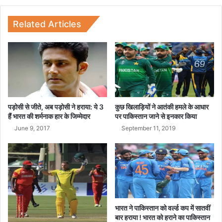
र
या
ब
क
द
रो
Related Articles
री
ड़
ना
प
थ
ति
या
त्रा
थ
मी
पड़ोसी से जीते, अब पड़ोसी ने हराया: ये 3
कुछ खिलाड़ियों ने आतंकी हमले के आधार
हैं भारत की शर्मनाक हार के जिम्मेदार
पर पाकिस्तान जाने से इनकार किया
June 9, 2017
September 11, 2019
भारत ने पाकिस्तान को वर्ल्ड कप में सातवीं
बार हराया ! भारत को हराने का पाकिस्तान