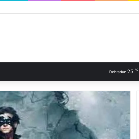
℃
25
Dehradun