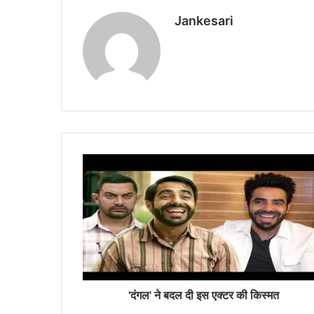
Jankesari
'
दं
ग
ल
'
ने
ब
द
ल
दी
'दंगल' ने बदल दी इस एक्टर की किस्मत
इ