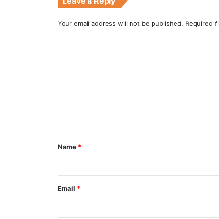
Leave a Reply
Your email address will not be published.
Required f
C
o
m
m
e
n
t
*
Name
*
Email
*