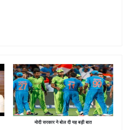
मो
दी
स
र
का
र
ने
बो
ल
दी
मोदी सरकार ने बोल दी यह बड़ी बात
य