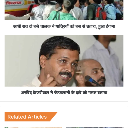
ब
जे
चा
ल
क
आधी रात दो बजे चालक ने यात्रियों को बस से उतारा, हुआ हंगामा
ने
या
अ
त्रि
र
यों
विं
को
द
ब
के
स
ज
से
री
उ
वा
ता
ल
रा
ने
अरविंद केजरीवाल ने जेठमलानी के दावे को गलत बताया
,
जे
हु
ठ
आ
म
हं
ला
Related Articles
गा
नी
मा