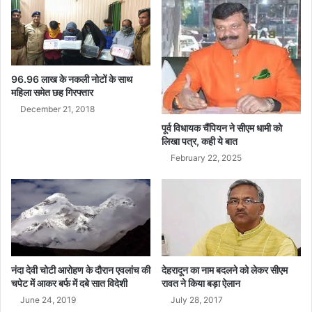
के
दा
वे
को
ग
ल
96.96 लाख के नकली नोटों के साथ
त
महिला समेत छह गिरफ्तार
ब
December 21, 2018
ता
पूर्व विधायक चैंपियन ने सीएम धामी को
या
लिखा पत्र, कही ये बात
February 22, 2025
नंदा देवी चोटी आरोहण के दौरान एवलांच की
देहरादून का नाम बदलने को लेकर सीएम
चपेट में आकर बर्फ में दबे सात विदेशी
रावत ने क‌िया बड़ा ऐलान
June 24, 2019
July 28, 2017