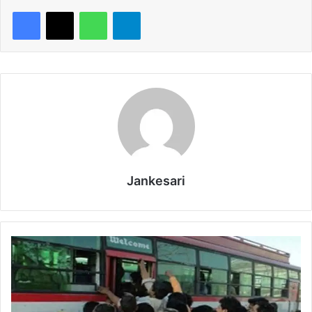
WhatsApp
Telegram
Jankesari
आ
धी
रा
त
दो