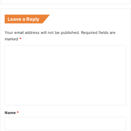
Leave a Reply
Your email address will not be published.
Required fields are
marked
*
C
o
m
m
e
n
t
*
Name
*