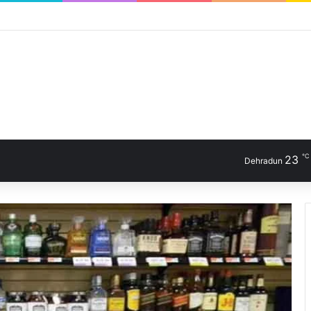
℃
23
Dehradun