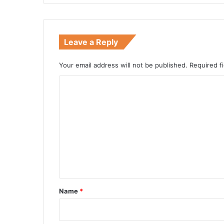
Leave a Reply
Your email address will not be published.
Required f
C
o
m
m
e
n
t
*
Name
*