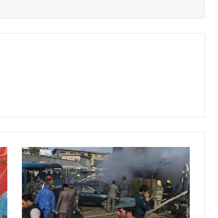
का
बु
ल
में
ब
म
ध