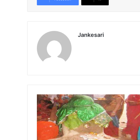
Jankesari
य
हीं
मं
दि
र
के
अं