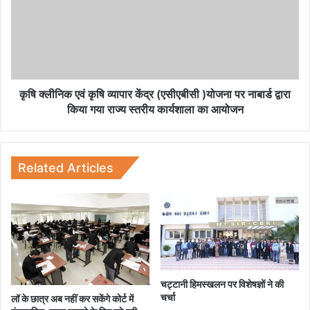
वा
नि
क
ए
वं
कृ
षि
व्या
कृषि क्लीनिक एवं कृषि व्यापार केंद्र (एसीएबीसी )योजना पर नाबार्ड द्वारा
पा
किया गया राज्य स्तरीय कार्यशाला का आयोजन
र
कें
द्र
(
Related Articles
ए
सी
ए
बी
सी
)
यो
ज
चट्टानी हिमस्खलन पर विशेषज्ञों ने की
ना
चर्चा
लॉ के छात्र अब नहीं कर सकेंगे कोर्ट में