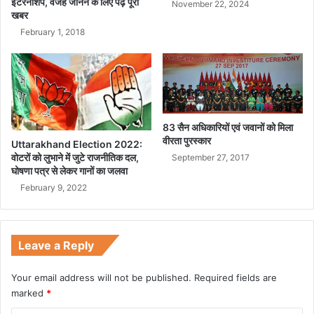
प
इंटरनशिप, वजह जानने के लिए पढ़े पूरी
November 22, 2024
खबर
र
ना
February 1, 2018
बा
र्ड
द्वा
रा
कि
या
83 सैन अधिकारियों एवं जवानों को मिला
ग
वीरता पुरस्कार
Uttarakhand Election 2022:
या
वोटरों को लुभाने में जुटे राजनीतिक दल,
September 27, 2017
रा
घोषणा पत्र से लेकर गानों का जलवा
ज्य
February 9, 2022
स्त
री
य
का
Leave a Reply
र्य
शा
Your email address will not be published.
Required fields are
ला
marked
*
का
आ