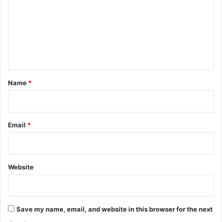
m
m
e
n
t
*
Name
*
Email
*
Website
Save my name, email, and website in this browser for the next