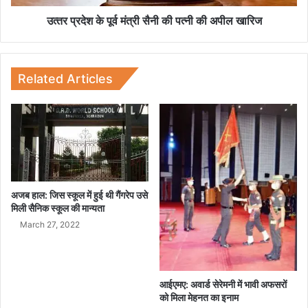
र्व
मं
उत्‍तर प्रदेश के पूर्व मंत्री सैनी की पत्नी की अपील खारिज
त्री
सै
नी
की
Related Articles
प
त्नी
की
अ
पी
ल
खा
रि
अजब हाल: जिस स्कूल में हुई थी गैंगरेप उसे
ज
मिली सैनिक स्कूल की मान्यता
March 27, 2022
आईएमए: अवार्ड सेरेमनी में भावी अफसरों
को मिला मेहनत का इनाम