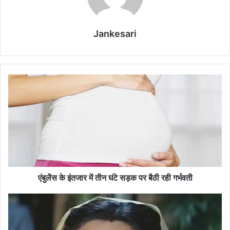
Jankesari
एं
बु
लें
स
के
इं
त
जा
र
में
एंबुलेंस के इंतजार में तीन घंटे सड़क पर बैठी रही गर्भवती
ती
न
ब
घं
ड़े
टे
प