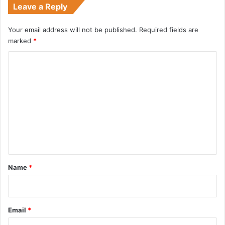
Leave a Reply
Your email address will not be published.
Required fields are
marked
*
C
o
m
m
e
n
t
*
Name
*
Email
*