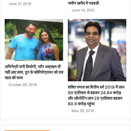
वि
जमीन खरीद में गडबडी
June 21, 2018
स
June 14, 2021
क
प
से
बा
ह
र
हु
ए
पे
अभिनेत्री सनी लियोनी, जॉन अब्राहम भी
स
नहीं आए काम, दून के कोरियोग्राफर को दस
साल की सजा
October 26, 2018
शक्ति पम्पस का वित्तीय वर्ष 2018 में लाभ
60 प्रतिशत से बढकर 34.84 करोड़
और ऑपरेटिंग लाभ 29 प्रतिशत बढकर
80.9 करोड़ पहुंचा
May 26, 2018