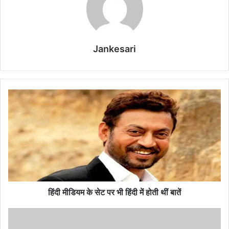
Jankesari
हिं
दी
मी
डि
य
म
के
से
ट
प
हिंदी मीडियम के सेट पर भी हिंदी में होती थीं बातें
र
भी
म
हिं
हे