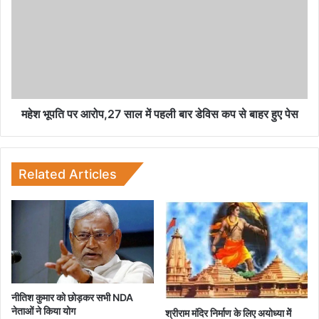
दी
श
में
भू
हो
प
ती
ति
थीं
प
बा
र
तें
आ
रो
महेश भूपति पर आरोप,27 साल में पहली बार डेविस कप से बाहर हुए पेस
प
,
2
7
Related Articles
सा
ल
में
प
ह
ली
बा
र
नीतिश कुमार को छोड़कर सभी NDA
डे
नेताओं ने किया योग
श्रीराम मंदिर निर्माण के लिए अयोध्या मेें