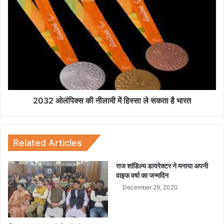
त
2
को
0
बा
3
इ
2
क
ओ
स
लं
वा
पि
र
क्स
ने
की
मा
नी
2032 ओलंपिक्स की नीलामी में हिस्सा ले सकता है भारत
री
ला
ट
मी
क्क
में
र
हि
Related Articles
स्सा
ले
राज शांडिल्य डायरेक्टर ने मनाया अपनी
स
वाइफ वर्षा का जन्मदिन
क
December 29, 2020
ता
है
भा