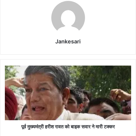
Jankesari
पू
र्व
मु
ख्य
मं
त्री
ह
री
श
रा
पूर्व मुख्यमंत्री हरीश रावत को बाइक सवार ने मारी टक्कर
व