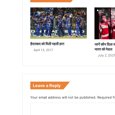
घ
रा
ती
स
ब
थे
N
u
हैदराबाद को मिली पहली हार!
जानें कौन दिला स
d
भारत को मेडल
April 13, 2017
e
July 2, 202
Leave a Reply
Your email address will not be published.
Required f
C
o