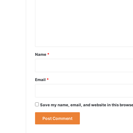
m
m
e
n
t
*
Name
*
Email
*
Save my name, email, and website in this browse