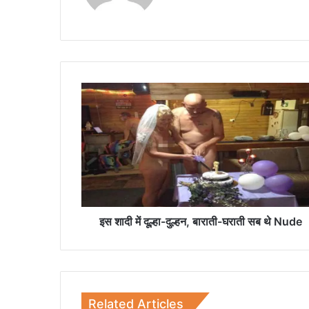
इ
स
शा
दी
में
दू
ल्हा
-
दु
ल्ह
इस शादी में दूल्हा-दुल्हन, बाराती-घराती सब थे Nude
न
,
बा
रा
ती
Related Articles
-