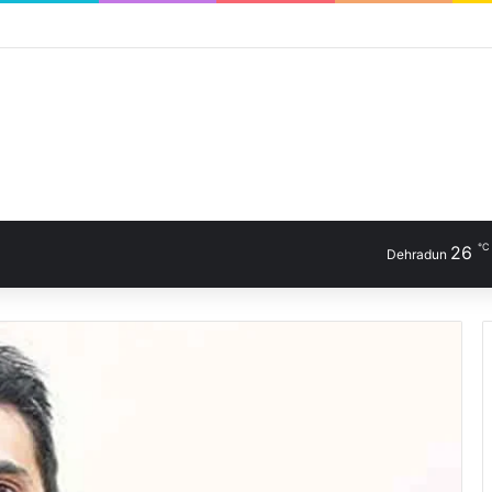
℃
26
Dehradun