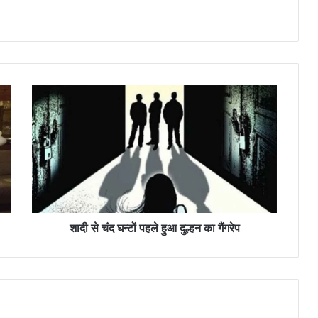
शा
दी
से
चं
द
घ
न्टों
प
ह
ले
शादी से चंद घन्टों पहले हुआ दुल्हन का गैंगरेप
हु
आ
दु
ल्ह
न
का