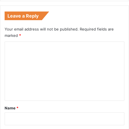
Leave a Reply
Your email address will not be published.
Required fields are
marked
*
C
o
m
m
e
n
t
*
Name
*