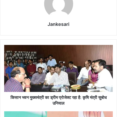
Jankesari
कि
सा
न
भ
व
न
मु
ख्य
मं
त्री
किसान भवन मुख्यमंत्री का ड्रीम प्रोजेक्ट रहा है: कृषि मंत्री सुबोध
का
उनियाल
ड्री
म
उ