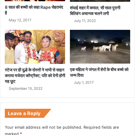
व
8 साल की बच्ची को कहा Rape सेहतमंद
शंघाई शहर में कमाल, सौ साल पुरानी
पी
है
बिल्डिंग अचानक चलने लगी
ए
May 12, 2017
July 11, 2022
म
मो
दी
से
मि
लें
गे
एक महिला ने जंगल में शेरों के बीच बच्चे को
स्टेज पर ही दूल्हे के दोस्तों ने भाभी से साइन
जन्म दिया
कराया मजेदार कॉन्ट्रैक्ट; पति को देनी होगी
यह छूट
July 1, 2017
September 15, 2022
Leave a Reply
Your email address will not be published.
Required fields are
marked
*