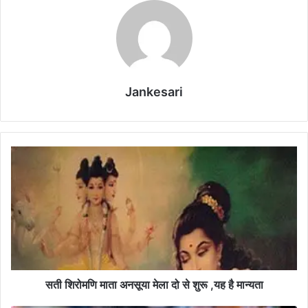
Jankesari
स
ती
शि
रो
म
णि
मा
ता
अ
न
सती शिरोमणि माता अनसूया मेला दो से शुरू ,यह है मान्यता
सू