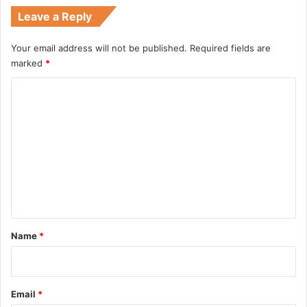
Leave a Reply
Your email address will not be published.
Required fields are
marked
*
C
o
m
m
e
n
t
*
Name
*
Email
*