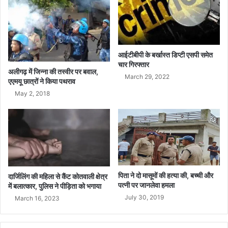
मैं
ट
बैं
किं
ग
आईटीबीपी के बर्खास्त डिप्टी एसपी समेत
प
चार गिरफ्तार
अलीगढ़ में जिन्ना की तस्वीर पर बवाल,
र
March 29, 2022
एएमयू छात्रों ने किया पथराव
आ
May 2, 2018
यो
जि
त
कि
या
से
मि
ना
पिता ने दो मासूमों की हत्‍या की, बच्‍ची और
दार्जिलिंग की महिला से कैंट कोतवाली क्षेत्र
र
पत्‍नी पर जानलेवा हमला
में बलात्कार, पुलिस ने पीड़िता को भगाया
July 30, 2019
March 16, 2023