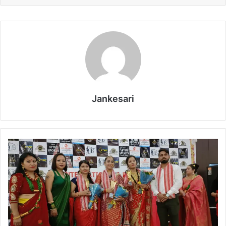
Jankesari
ती
ज
क्वी
न
का
ता
ज
स