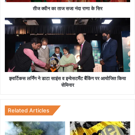
जा
नं
तीज क्वीन का ताज सजा नंदा राणा के सिर
दा
रा
इ
णा
मा
के
र्टि
सि
क
र
स
ल
र्निं
ग
ने
डा
इमार्टिकस लर्निंग ने डाटा साइंस व इन्वेसटमैंट बैंकिंग पर आयोजित किया
टा
सेमिनार
सा
इं
स
व
Related Articles
इ
न्वे
स
ट